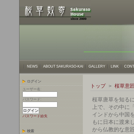
NEWS
ABOUT SAKURASO-KAI
GALLERY
LINK
CONT
ログイン
トップ
>
桜草意
ユーザー名:
桜草唐草を知る
パスワード:
上で、その中に
インドから中国
パスワード紛失
もに日本に渡来
から仏教的な意
検索