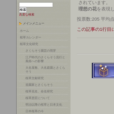
されています。
理想の花
を表現
高度な検索
投票数:205 平均点:
メインメニュー
この記事の1行目
ホーム
桜草カレンダー
桜草文化研究
さくらそう園芸の萌芽
江戸時代のさくらそう流行と
風俗への影響
大名屋敷、大名庭園とさくら
そう
桜草文献研究
造園家とさくらそう
桜草花名、命名研究
桜草意匠について
明治以降の桜草と日本文化
日本桜草の今