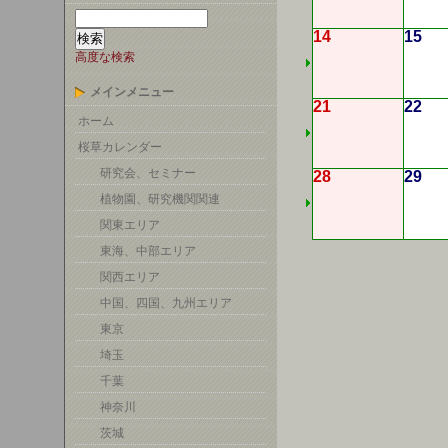
14
15
高度な検索
メインメニュー
21
22
ホーム
桜草カレンダー
研究会、セミナー
28
29
植物園、研究機関関連
関東エリア
東海、中部エリア
関西エリア
中国、四国、九州エリア
東京
埼玉
千葉
神奈川
茨城