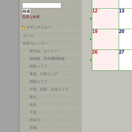
12
13
高度な検索
メインメニュー
19
20
ホーム
桜草カレンダー
研究会、セミナー
26
27
植物園、研究機関関連
関東エリア
東海、中部エリア
関西エリア
中国、四国、九州エリア
東京
埼玉
千葉
神奈川
茨城