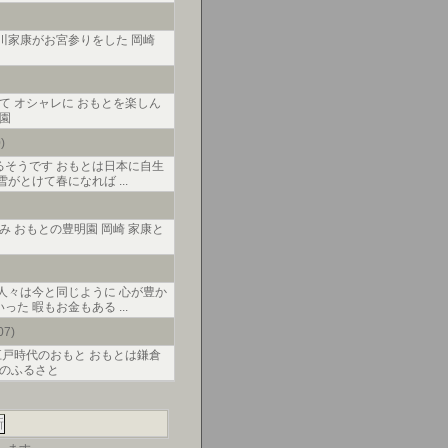
徳川家康がお宮参りをした 岡崎
て オシャレに おもとを楽しん
園
)
るそうです おもとは日本に自生
とけて春になれば ...
み おもとの豊明園 岡崎 家康と
人々は今と同じように 心が豊か
 暇もお金もある ...
07)
の江戸時代のおもと おもとは鎌倉
とのふるさと