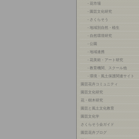
- 花市場
- 園芸文化研究
- さくらそう
- 地域別自然・植生
- 自然環境研究
- 公園
- 地域連携
- 花美術・アート研究
- 教育機関、スクール他
- 環境・風土保護関連サイト
園芸花卉コミュニティ
園芸文化研究
花・樹木研究
園芸と風土文化教育
園芸文化学
さくらそう会ガイド
園芸花卉ブログ