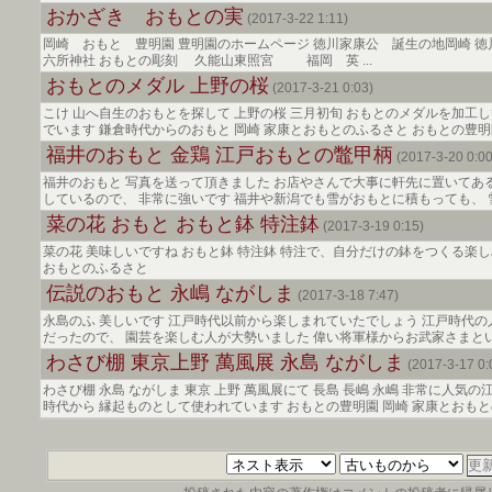
おかざき おもとの実
(2017-3-22 1:11)
岡崎 おもと 豊明園 豊明園のホームページ 徳川家康公 誕生の地岡崎 
六所神社 おもとの彫刻 久能山東照宮 福岡 英 ...
おもとのメダル 上野の桜
(2017-3-21 0:03)
こけ 山へ自生のおもとを探して 上野の桜 三月初旬 おもとのメダルを加工し
でいます 鎌倉時代からのおもと 岡崎 家康とおもとのふるさと おもとの豊明
福井のおもと 金鶏 江戸おもとの鼈甲柄
(2017-3-20 0:00
福井のおもと 写真を送って頂きました お店やさんで大事に軒先に置いてあ
しているので、 非常に強いです 福井や新潟でも雪がおもとに積もっても、 雪が
菜の花 おもと おもと鉢 特注鉢
(2017-3-19 0:15)
菜の花 美味しいですね おもと鉢 特注鉢 特注で、自分だけの鉢をつくる楽し
おもとのふるさと
伝説のおもと 永嶋 ながしま
(2017-3-18 7:47)
永島のふ 美しいです 江戸時代以前から楽しまれていたでしょう 江戸時代の
だったので、 園芸を楽しむ人が大勢いました 偉い将軍様からお武家さまといった
わさび棚 東京上野 萬風展 永島 ながしま
(2017-3-17 0:
わさび棚 永島 ながしま 東京 上野 萬風展にて 長島 長嶋 永嶋 非常に人気
時代から 縁起ものとして使われています おもとの豊明園 岡崎 家康とおも