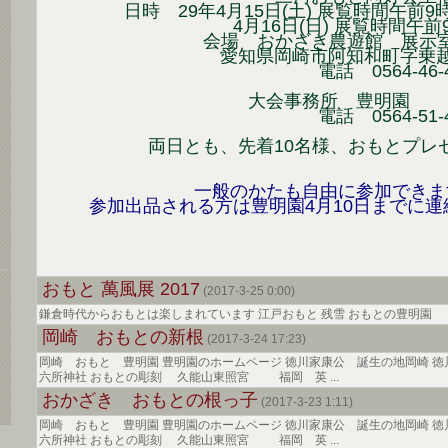
日時 29年4月15日(土) 展覧時間午前9
4月16日(日) 展覧時間午前9
会場 おかざき農遊館 展示
愛知県岡崎市阿知和町字乗越1
電話 0564-46-47
大会事務所 豊明園
電話 0564-51-47
両日とも、先着10名様、おもとプレ
一般のかたも自由に参加できま
参加出品される方は豊明園4月10日までに
おもと 萬風展 2017
(2017-3-25 0:00)
鎌倉時代からおもとは楽しまれています 江戸おもと 残雪 おもとの豊明園
岡崎 おもとの新根
(2017-3-24 17:23)
岡崎 おもと 豊明園 豊明園のホームページ 徳川家康公 誕生の地岡崎 
六所神社 おもとの彫刻 久能山東照宮 福岡 英 ...
おかざき おもとの根っ子
(2017-3-23 1:11)
岡崎 おもと 豊明園 豊明園のホームページ 徳川家康公 誕生の地岡崎 
六所神社 おもとの彫刻 久能山東照宮 福岡 英 ...