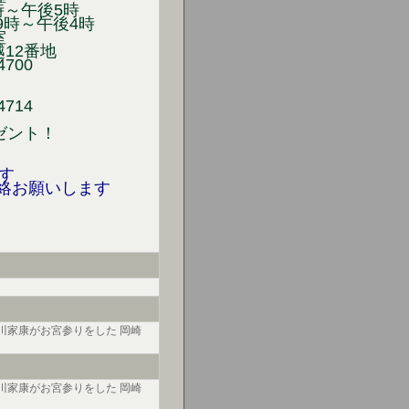
時～午後5時
時～午後4時
室
2番地
00
14
ゼント！
す
連絡お願いします
徳川家康がお宮参りをした 岡崎
徳川家康がお宮参りをした 岡崎