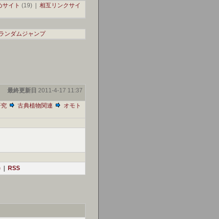
めサイト
(19) |
相互リンクサイ
ランダムジャンプ
最終更新日
2011-4-17 11:37
研究
古典植物関連
オモト
)
|
RSS