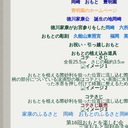
岡崎 おもと 豊明園
豊明園のホームページ
徳川家康公 誕生の地岡崎
徳川家康がお宮参りをした
岡崎 六
おもとの彫刻
久能山東照宮
福岡 
お祝い・引っ越しおもと
おもとの植え込み道具
コテ ・さじ
全長25.5㎝ さじの幅約3.5㎝
おもとを植える際砂利を狙った位置に流し込む
柄の部分についている涙滴型の板はコテといい表面に水
った水苔を押し付けて綺麗に整えるた
コテさじ
おもとを植える際砂利を狙った位置に流し込む
コテさじ販売
家康のふるさと 岡崎 おもとのふるさと岡
第16回おもとを楽しむ会
三河おもと同好会主