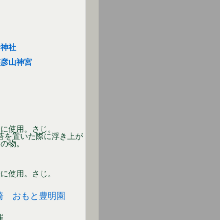
所神社
英彦山神宮
際に使用。さじ。
苔を置いた際に浮き上が
めの物。
際に使用。さじ。
崎 おもと豊明園
催