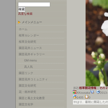
高度な検索
メインメニュー
ホーム
桜草カレンダー
桜草文化研究
園芸花卉ニュース
園芸花卉ギャラリー
GM menu
高人気
園芸リンク
園芸花卉コミュニティ
園芸文化研究
[62]
桜草開花情報：その２
花・樹木研究
KKousaka
2013
1405
0
園芸と風土文化教育
やはり、最初に開花した
園芸文化学