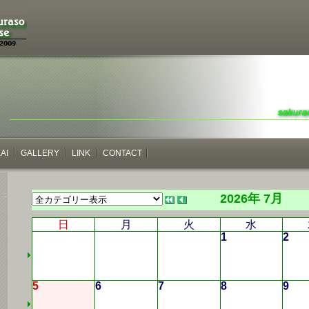
AI
GALLERY
LINK
CONTACT
2026年 7月
日
月
火
水
1
2
5
6
7
8
9