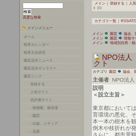
メイン
|
登録する
|
人
ト
(0)
高度な検索
カテゴリ一覧
|
RSS/A
メインメニュー
メイン
園芸
協会、
ホーム
メイン
園芸
情報サ
メイン
地域別自然・植
桜草カレンダー
桜草文化研究
NPO法
園芸花卉ニュース
クト
園芸花卉ギャラリー
カテゴリ
園芸
協会、
園芸リンク
主催者
NPO法人
登録する
説明
人気サイト
＜設立主旨＞
高評価サイト
東京都において
- 植物園、栽培場
育環境の悪化、
- 園芸
本一本の樹木を
- 出版、メディア
倒木や枝折れが
- 花屋
さらに、都市景