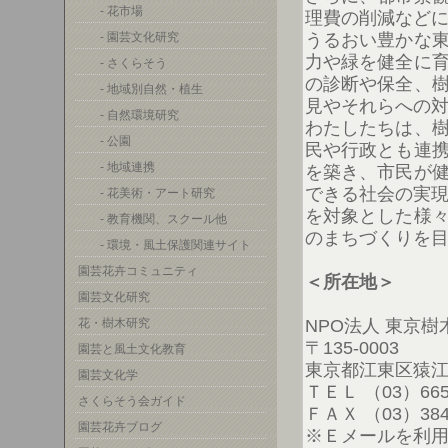
- 花市場
理費の削減など
- 園芸文化研究
うるおい豊かな
力や緑を健全に
- さくらそう
の診断や保全、
- 地域別自然・植生
見やそれらへの
- 自然環境研究
わたしたちは、
- 公園
民や行政とも連
- 地域連携
を築き、市民が
できる社会の実現
- 花美術・アート研究
を対象とした様
- 教育機関、スクール他
のまちづくりを
- 環境・風土保護関連サイト
園芸花卉コミュニティ
＜所在地＞
園芸文化研究
花・樹木研究
NPO法人 東京
〒135-0003
園芸と風土文化教育
東京都江東区猿江1-2
園芸文化学
ＴＥＬ （03）6659
さくらそう会ガイド
ＦＡＸ （03）3846
園芸花卉ブログ
※Ｅメールを利