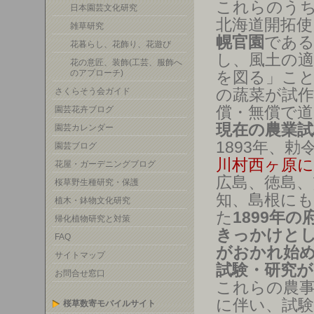
これらのう
日本園芸文化研究
北海道開拓
雑草研究
幌官園
である
花暮らし、花飾り、花遊び
し、風土の適
花の意匠、装飾(工芸、服飾へ
のアプローチ)
を図る」こ
の蔬菜が試作
さくらそう会ガイド
償・無償で道
園芸花卉ブログ
現在の農業試
園芸カレンダー
1893年、勅
園芸ブログ
川村西ヶ原に
花屋・ガーデニングブログ
広島、徳島、
桜草野生種研究・保護
知、島根に
植木・鉢物文化研究
た
1899年
帰化植物研究と対策
きっかけとし
FAQ
がおかれ始
サイトマップ
試験・研究
お問合せ窓口
これらの農
に伴い、試
桜草数寄モバイルサイト