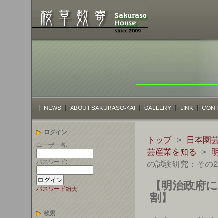
NEWS
ABOUT SAKURASO-KAI
GALLERY
LINK
CONT
ログイン
トップ
>
日本園
ユーザー名:
芸産業を知る
>
パスワード:
の試験研究：その
【明治政府に
パスワード紛失
割】
検索