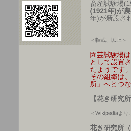
畜産試験場(1
(1921年)
年)が新設さ
＜転載、以上＞
園芸試験場は
として設置
たようです
その組織は
所」へとつ
【花き研究所
＜Wikipediaよ
花き研究所（か