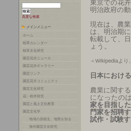
東京での花卉
明治政府の
高度な検索
現在は、農業
メインメニュー
は、明治期に開
ホーム
転載して、
桜草カレンダー
ょう。
桜草文化研究
園芸花卉ニュース
＜Wikipedia
園芸花卉ギャラリー
園芸リンク
日本における
園芸花卉コミュニティ
農業に関す
園芸文化研究
になったの
花・樹木研究
家を目指し
園芸と風土文化教育
門家を招聘す
園芸文化学
試作・試験す
地域の原植生、地勢を知る
海外園芸文化研究