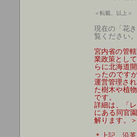
＜転載、以上＞
現在の「花き
覧ください
宮内省の管
業政策とし
らに北海道開
ったのです
運営管理さ
た樹木や植
です。
詳細は、「
にある同官
解ります。
＊上記、沿