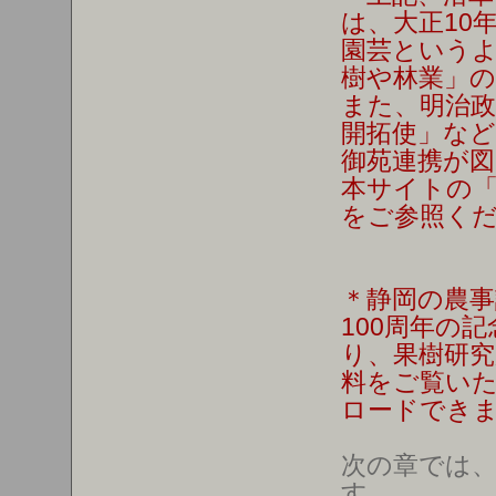
は、大正10
園芸という
樹や林業」
また、明治政
開拓使」など
御苑連携が
本サイトの「
をご参照く
＊静岡の農事
100周年の
り、果樹研究
料をご覧い
ロードでき
次の章では
す。